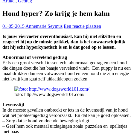
Artikel
,
Gedrag
Hond hyper? Zo krijg je hem kalm
01-05-2015
Annemarie Seymus
Een reactie plaatsen
Is jouw viervoeter overenthousiast, kan hij niet stilzitten en
reageert hij op de minste prikkel, dan is het onwaarschijnlijk
dat hij echt hyperkynetisch is en is dat goed op te lossen.
Abnormaal of vervelend gedrag
Er is een groot verschil tussen echt abnormaal gedrag en een hond
die dingen doet die het baasje vervelend vindt. Een puppy is nu een
maal drukker dan een volwassen hond en een hond die zijn energie
niet kwijt kan gaat zelf uitlaatkleppen zoeken.
foto: http://www.dogsworld101.com/
Levensstijl
In de meeste gevallen ontbreekt er iets in de levensstijl van je hond
wat het probleemgedrag veroorzaakt. En dat kan je goed oplosssen.
– Zorg dat je hond voldoende beweging krijgt.
– Geef hem ook mentaal uitdagingen zoals puzzelen en spelletjes
met baas