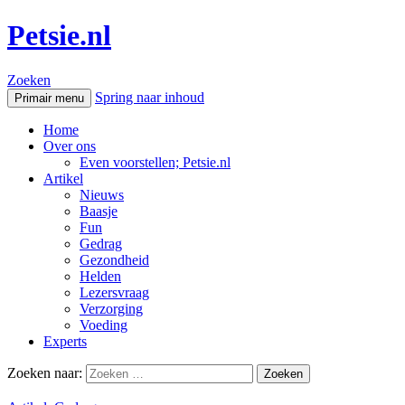
Petsie.nl
Zoeken
Spring naar inhoud
Primair menu
Home
Over ons
Even voorstellen; Petsie.nl
Artikel
Nieuws
Baasje
Fun
Gedrag
Gezondheid
Helden
Lezersvraag
Verzorging
Voeding
Experts
Zoeken naar: