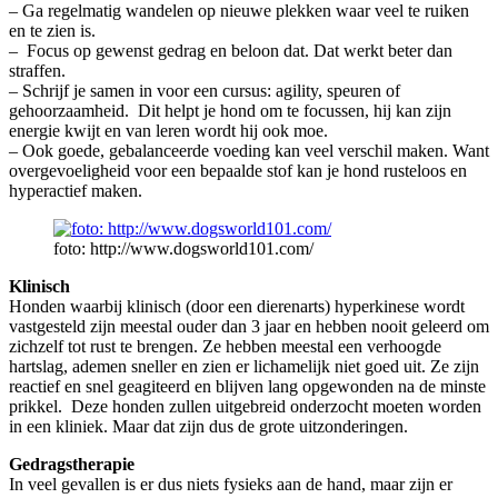
– Ga regelmatig wandelen op nieuwe plekken waar veel te ruiken
en te zien is.
– Focus op gewenst gedrag en beloon dat. Dat werkt beter dan
straffen.
– Schrijf je samen in voor een cursus: agility, speuren of
gehoorzaamheid. Dit helpt je hond om te focussen, hij kan zijn
energie kwijt en van leren wordt hij ook moe.
– Ook goede, gebalanceerde voeding kan veel verschil maken. Want
overgevoeligheid voor een bepaalde stof kan je hond rusteloos en
hyperactief maken.
foto: http://www.dogsworld101.com/
Klinisch
Honden waarbij klinisch (door een dierenarts) hyperkinese wordt
vastgesteld zijn meestal ouder dan 3 jaar en hebben nooit geleerd om
zichzelf tot rust te brengen. Ze hebben meestal een verhoogde
hartslag, ademen sneller en zien er lichamelijk niet goed uit. Ze zijn
reactief en snel geagiteerd en blijven lang opgewonden na de minste
prikkel. Deze honden zullen uitgebreid onderzocht moeten worden
in een kliniek. Maar dat zijn dus de grote uitzonderingen.
Gedragstherapie
In veel gevallen is er dus niets fysieks aan de hand, maar zijn er