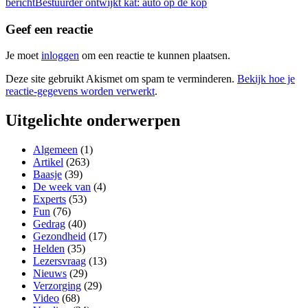
bericht
Bestuurder ontwijkt kat: auto op de kop
Geef een reactie
Je moet
inloggen
om een reactie te kunnen plaatsen.
Deze site gebruikt Akismet om spam te verminderen.
Bekijk hoe je
reactie-gegevens worden verwerkt
.
Uitgelichte onderwerpen
Algemeen
(1)
Artikel
(263)
Baasje
(39)
De week van
(4)
Experts
(53)
Fun
(76)
Gedrag
(40)
Gezondheid
(17)
Helden
(35)
Lezersvraag
(13)
Nieuws
(29)
Verzorging
(29)
Video
(68)