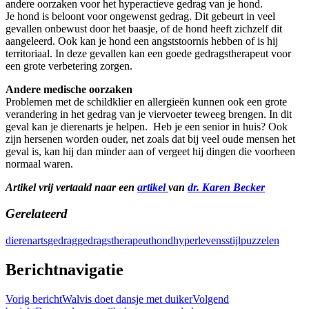
andere oorzaken voor het hyperactieve gedrag van je hond.
Je hond is beloont voor ongewenst gedrag. Dit gebeurt in veel
gevallen onbewust door het baasje, of de hond heeft zichzelf dit
aangeleerd. Ook kan je hond een angststoornis hebben of is hij
territoriaal. In deze gevallen kan een goede gedragstherapeut voor
een grote verbetering zorgen.
Andere medische oorzaken
Problemen met de schildklier en allergieën kunnen ook een grote
verandering in het gedrag van je viervoeter teweeg brengen. In dit
geval kan je dierenarts je helpen. Heb je een senior in huis? Ook
zijn hersenen worden ouder, net zoals dat bij veel oude mensen het
geval is, kan hij dan minder aan of vergeet hij dingen die voorheen
normaal waren.
Artikel vrij vertaald naar een
artikel
van
dr. Karen Becker
Gerelateerd
dierenarts
gedrag
gedragstherapeut
hond
hyper
levensstijl
puzzelen
Berichtnavigatie
Vorig bericht
Walvis doet dansje met duiker
Volgend